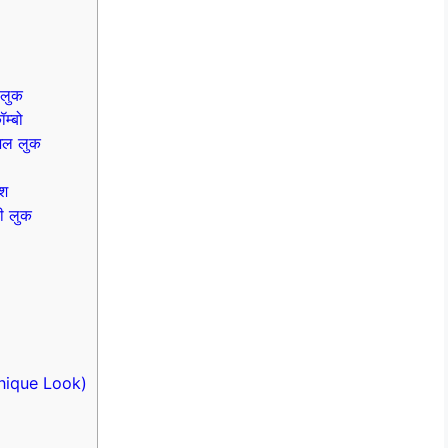
 लुक
म्बो
ुअल लुक
िश
डी लुक
Unique Look)