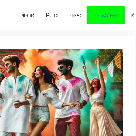
योजनाएं
बिज़नेस
करियर
सोसाइटी/कल्चर
शिक्