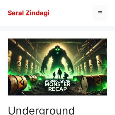
Skip
to
Saral Zindagi
Menu
content
Underground